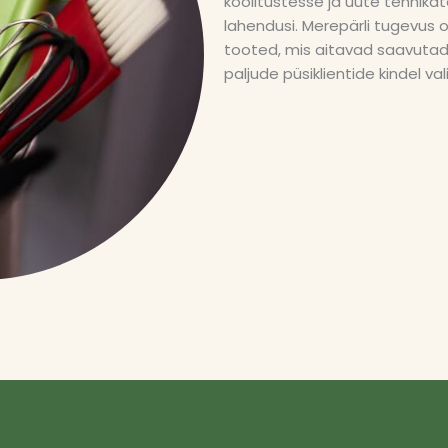
koolitustesse ja uute tehnik
lahendusi. Merepärli tugevus
tooted, mis aitavad saavutad
paljude püsiklientide kindel val