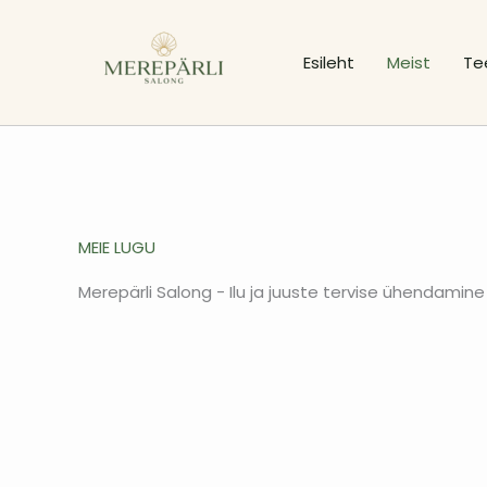
Skip
to
Esileht
Meist
Te
content
MEIE LUGU
Merepärli Salong - Ilu ja juuste tervise ühendamine