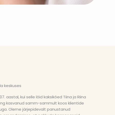
la keskuses
. aastal, kui selle lõid kaksikõed Tiina ja Riina
long kasvanud samm-sammult koos klientide
guga. Oleme järjepidevalt panustanud