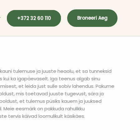
r
Broneeri Aeg
+372 32 60 110
auni tulemuse ja juuste heaolu, et sa tunneksid
es kui ka igapäevaselt. Iga teenus algab sinu
amisest, et leida just sulle sobiv lahendus. Pakume
ooldust, mis toetavad juuste tugevust, sära ja
ooldust, et tulemus püsiks kauem ja juuksed
d. Meie eesmärk on pakkuda rahulikku
ste tervis käivad loomulikult käsikäes.