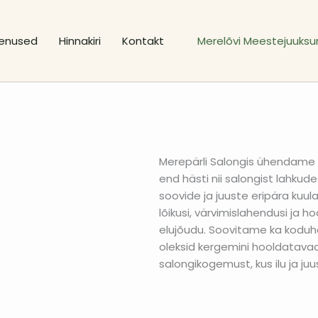
enused
Hinnakiri
Kontakt
Merelõvi Meestejuuksu
Merepärli Salongis ühendame k
end hästi nii salongist lahkud
soovide ja juuste eripära kuul
lõikusi, värvimislahendusi ja h
elujõudu. Soovitame ka koduh
oleksid kergemini hooldatava
salongikogemust, kus ilu ja juu